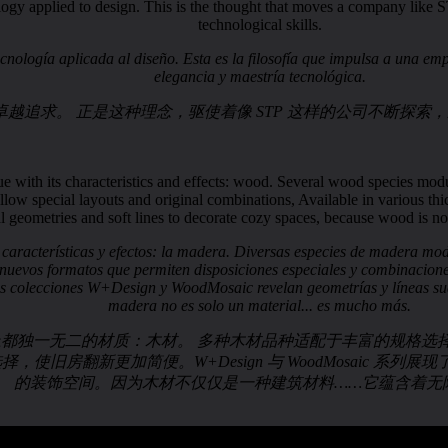
ology applied to design. This is the thought that moves a company lik
technological skills.
ecnología aplicada al diseño. Esta es la filosofía que impulsa a una
elegancia y maestría tecnológica.
越追求。 正是这种理念，驱使着像 STP 这样的公司不断探
ue with its characteristics and effects: wood. Several wood species mod
llow special layouts and original combinations, Available in various t
eometries and soft lines to decorate cozy spaces, because wood is not
 características y efectos: la madera. Diversas especies de madera m
uevos formatos que permiten disposiciones especiales y combinaciones 
Las colecciones W+Design y WoodMosaic revelan geometrías y líneas s
madera no es solo un material... es mucho más.
果上都独一无二的材质：木材。 多种木材品种适配于丰富的规格
使旧房翻新更加简便。W+Design 与 WoodMosaic 系
的装饰空间。因为木材不仅仅是一种建筑材料……它蕴含着无