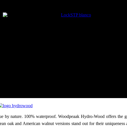
em, based on alternating tongues and grooves in a modular size of 290
rings, provide a perfect bond without the use of adhesives.
ative glueless flooring system that allows unlimited and flexible uniqu
el mundial, basado en machos y hembras alternas en un tamaño modular
unión, proporcionan una unión perfecta sin necesidad de adhes
 sistema de suelos sin colas que permite diseños únicos, ilimitados y f
系统。它基于 290 毫米模块化尺寸的交替榫头与榫槽设计，结合精
是一款创新的无胶地板系统，能够随时实现无限可能且灵活多变
que by nature. 100% waterproof. Woodpeaak Hydro-Wood offers the g
an oak and American walnut versions stand out for their uniqueness 