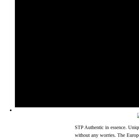
LockSTP is a world-wide patented syst
An innov
LockSTP es un sistema patentado a niv
Un innovador
LockSTP 是一项全球专利
这
STP Authentic in essence. Uni
without any worries. The Europe