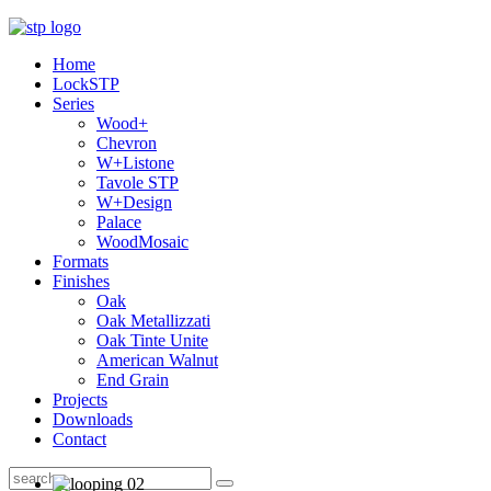
Home
LockSTP
Series
Wood+
Chevron
W+Listone
Tavole STP
W+Design
Palace
WoodMosaic
Formats
Finishes
Oak
Oak Metallizzati
Oak Tinte Unite
American Walnut
End Grain
Projects
Downloads
Contact