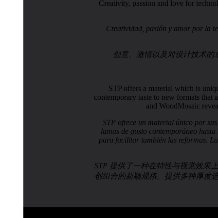
Creativity, passion and love for techn
Creatividad, pasión y amor por la t
创意、激情以及对设计技术的卓
STP offers a material which is uniq
contemporary taste to new formats that a
and WoodMosaic reveal g
STP ofrece un material único por sus
lamas de gusto contemporáneo hasta n
para facilitar también las reformas. 
STP 提供了一种在特性与视觉效
创组合的新颖规格。提供多种厚度选择，