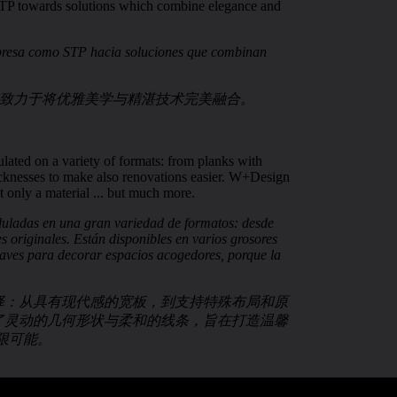
e STP towards solutions which combine elegance and
 empresa como STP hacia soluciones que combinan
索，致力于将优雅美学与精湛技术完美融合。
ulated on a variety of formats: from planks with
hicknesses to make also renovations easier. W+Design
 only a material ... but much more.
oduladas en una gran variedad de formatos: desde
originales. Están disponibles en varios grosores
uaves para decorar espacios acogedores, porque la
选择：从具有现代感的宽板，到支持特殊布局和原
列展现了灵动的几何形状与柔和的线条，旨在打造温馨
限可能。