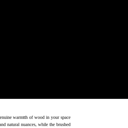
 mm which, together with the precise interlocking
e designs every time.
 de 290 mm que, junto con los precisos anillos de
ivos.
lexibles en cada ocasión.
密锁紧环，无需使用粘合剂即可实现完美结合。
的独特设计。
enuine warmtth of wood in your space
and natural nuances, while the brushed